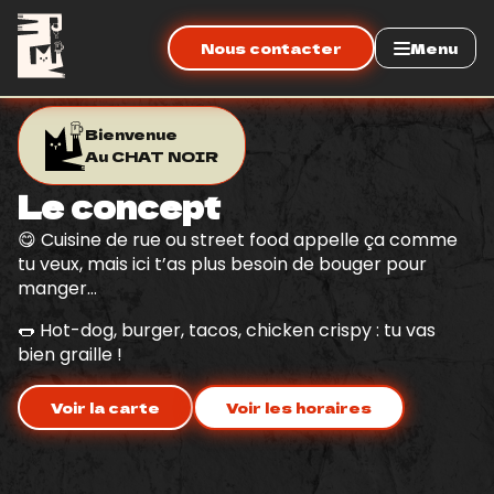
Nous contacter
Menu
Bienvenue
Au CHAT NOIR
Le concept
😋 Cuisine de rue ou street food appelle ça comme
tu veux, mais ici t’as plus besoin de bouger pour
manger…
🌭 Hot-dog, burger, tacos, chicken crispy : tu vas
bien graille !
Voir la carte
Voir les horaires