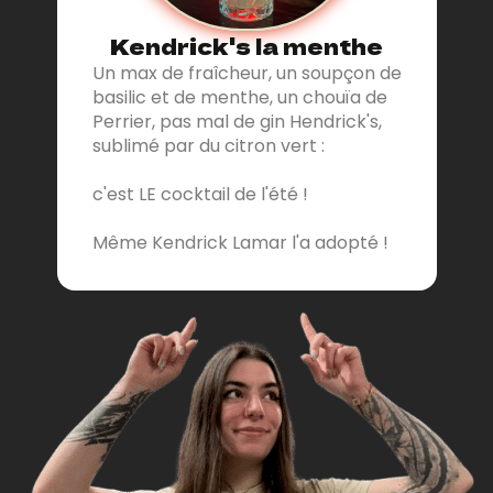
Kendrick's la menthe
Un max de fraîcheur, un soupçon de
basilic et de menthe, un chouïa de
Perrier, pas mal de gin Hendrick's,
sublimé par du citron vert :
c'est LE cocktail de l'été !
Même Kendrick Lamar l'a adopté !