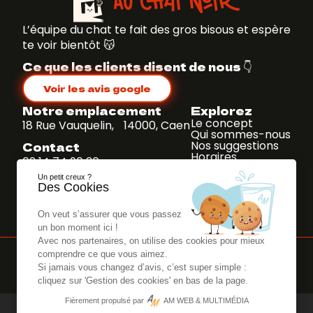
L’équipe du chat te fait des gros bisous et espère
te voir bientôt 😽
Ce que les clients disent de nous 👇
Voir les avis google
Notre emplacement
Explorez
Le concept
18 Rue Vauquelin, 14000, Caen
Qui sommes-nous
Nos suggestions
Contact
Horaires
02 14 74 90 30
Nous contacter
Un petit creux ?
Suivez-nous
Des Cookies
On veut s’assurer que vous passez
un bon moment ici !
Avec nos partenaires, on utilise des cookies pour mieux
Gestion des cookies
-
Mentions Légales
-
Données
comprendre ce que vous aimez.
personnelles
Si jamais vous changez d’avis, c’est super simple :
AU CHAT NOIR © 2026 -
AM Web & Multimédia
cliquez sur 'Gestion des cookies' en bas de la page.
Fièrement propulsé par
AM WEB & MULTIMÉDIA